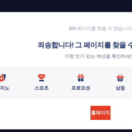
404 페이지를 찾을 수 없습니
죄송합니다! 그 페이지를 찾을 
가장 인기 있는 섹션을 확인하세
지노
스포츠
프로모션
상점
홈페이지