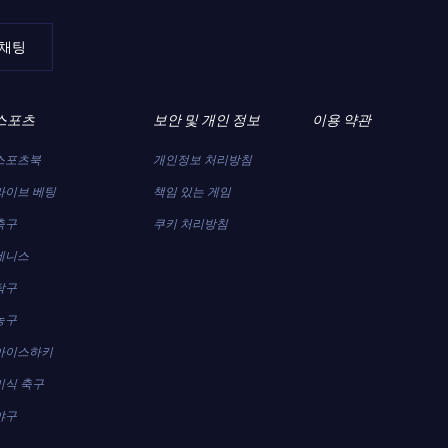
 채팅
스포츠
보안 및 개인 정보
이용 약관
스포츠북
개인정보 처리방침
라이브 베팅
책임 있는 게임
축구
쿠키 처리방침
테니스
탁구
농구
아이스하키
미식 축구
야구