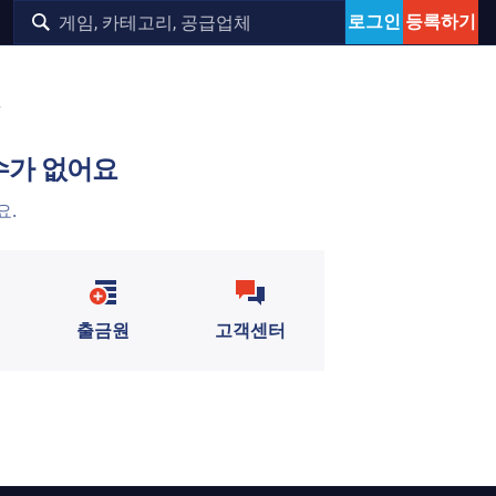
로그인
등록하기
게임, 카테고리, 공급업체
다
수가 없어요
요.
출금원
고객센터