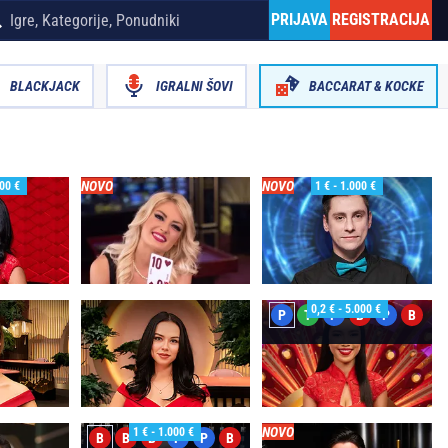
PRIJAVA
REGISTRACIJA
Igre, Kategorije, Ponudniki
BLACKJACK
IGRALNI ŠOVI
BACCARAT & KOCKE
NOVO
NOVO
000 € 
1 €
 - 1.000 € 
0,2 €
 - 5.000 € 
P
T
P
B
P
B
B
P
T
B
P
T
B
T
P
P
P
P
NOVO
1 €
 - 1.000 € 
B
B
B
P
P
B
B
P
P