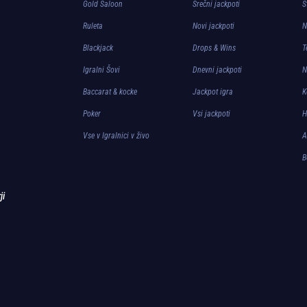
Gold Saloon
Srečni jackpoti
S
Ruleta
Novi jackpoti
N
Blackjack
Drops & Wins
T
Igralni Šovi
Dnevni jackpoti
N
Baccarat & kocke
Jackpot igra
K
Poker
Vsi jackpoti
H
Vse v Igralnici v živo
A
B
ji