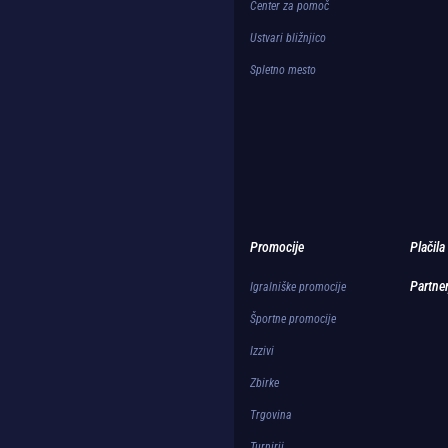
Center za pomoč
Ustvari bližnjico
Spletno mesto
Promocije
Plačila
Partner
Igralniške promocije
Športne promocije
Izzivi
Zbirke
Trgovina
Turnirji