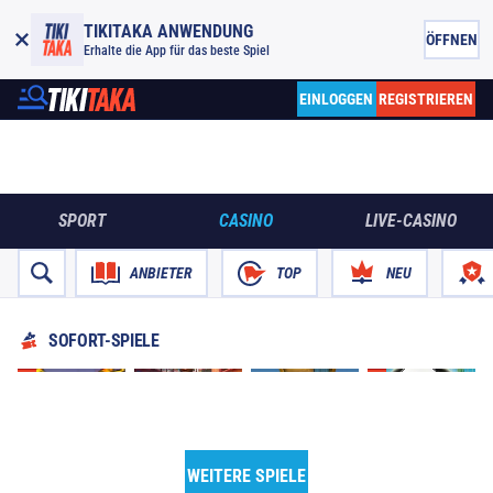
TIKITAKA ANWENDUNG
ÖFFNEN
Erhalte die App für das beste Spiel
EINLOGGEN
REGISTRIEREN
SPORT
CASINO
LIVE-CASINO
ANBIETER
TOP
NEU
SOFORT-SPIELE
NEU
NEU
NEU
NEU
NEU
NEU
NEU
NEU
NEU
NEU
NEU
NEU
NEU
NEU
NEU
€ 68.752,07
WEITERE SPIELE
NEU