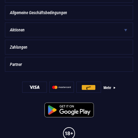
Allgemeine Geschäftsbedingungen
Aktionen
Zahlungen
Partner
Mehr