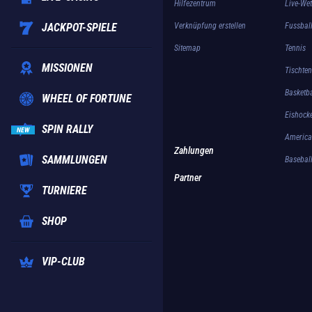
Hilfezentrum
Live-Wet
JACKPOT-SPIELE
Verknüpfung erstellen
Fussbal
Sitemap
Tennis
MISSIONEN
Tischten
Basketba
WHEEL OF FORTUNE
Eishock
SPIN RALLY
NEW
America
Zahlungen
SAMMLUNGEN
Basebal
Partner
TURNIERE
SHOP
VIP-CLUB