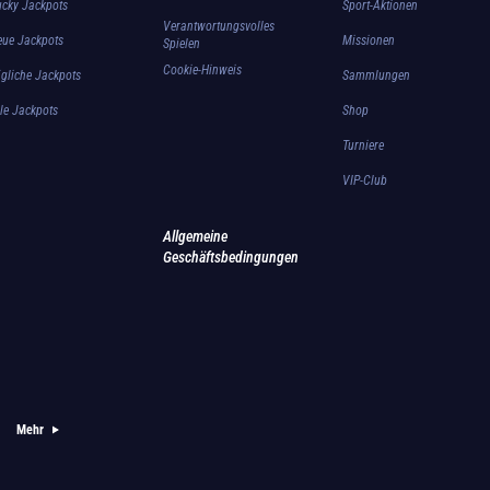
ucky Jackpots
Sport-Aktionen
Verantwortungsvolles
eue Jackpots
Missionen
Spielen
Cookie-Hinweis
gliche Jackpots
Sammlungen
le Jackpots
Shop
Turniere
VIP-Club
Allgemeine
Geschäftsbedingungen
Mehr