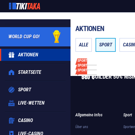
AKTIONEN
WORLD CUP GO!
ALLE
SPORT
CASI
AKTIONEN
SPORT
WM-WILLKOMMENSBO
SPORT
CASHBACK-BONUS 10%
SPORT
BIS ZU 300 €
STARTSEITE
BET BUILDER 50% RISI
500 €
SPORT
LIVE-WETTEN
Allgemeine Infos
Sport
CASINO
Über uns
Sportwe
LIVE-CASINO