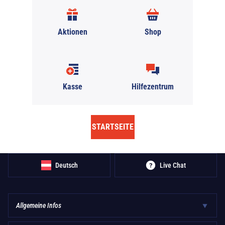
Aktionen
Shop
Kasse
Hilfezentrum
STARTSEITE
Deutsch
Live Chat
Allgemeine Infos