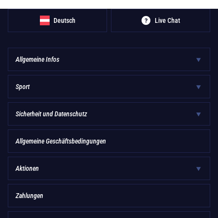
Deutsch
Live Chat
Allgemeine Infos
Sport
Sicherheit und Datenschutz
Allgemeine Geschäftsbedingungen
Aktionen
Zahlungen