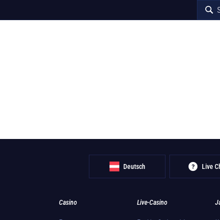
Deutsch
Live C
Casino
Live-Casino
J