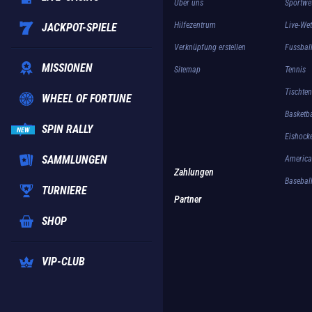
Über uns
Sportwe
Hilfezentrum
Live-Wet
JACKPOT-SPIELE
Verknüpfung erstellen
Fussbal
MISSIONEN
Sitemap
Tennis
Tischten
WHEEL OF FORTUNE
Basketba
SPIN RALLY
NEW
Eishock
SAMMLUNGEN
America
Zahlungen
Basebal
TURNIERE
Partner
SHOP
VIP-CLUB