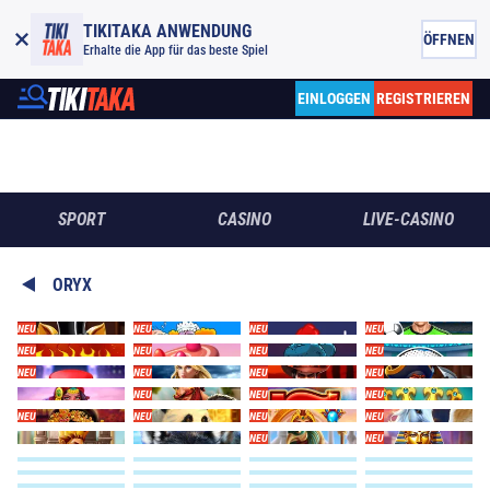
TIKITAKA ANWENDUNG
ÖFFNEN
Erhalte die App für das beste Spiel
EINLOGGEN
REGISTRIEREN
SPORT
CASINO
LIVE-CASINO
ORYX
NEU
NEU
NEU
NEU
NEU
NEU
NEU
NEU
NEU
NEU
NEU
NEU
NEU
NEU
NEU
NEU
NEU
NEU
NEU
NEU
NEU