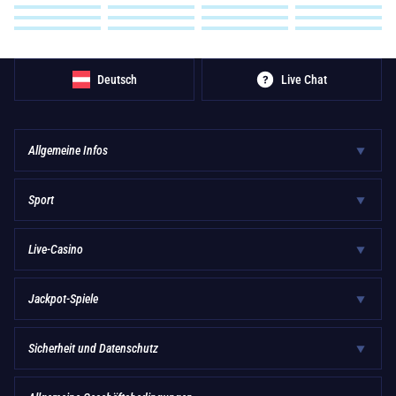
Deutsch
Live Chat
Allgemeine Infos
Sport
Live-Casino
Jackpot-Spiele
Sicherheit und Datenschutz