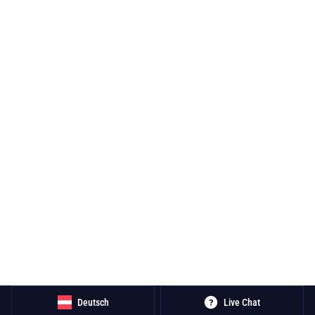
Deutsch
Live Chat