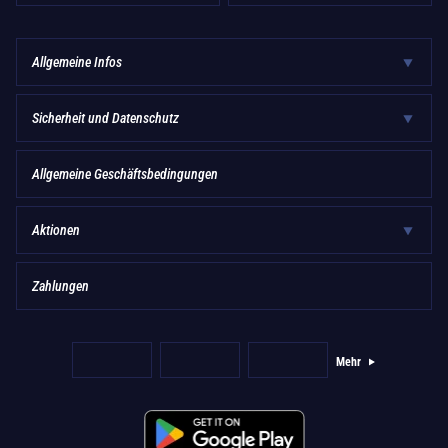
Allgemeine Infos
Sicherheit und Datenschutz
Allgemeine Geschäftsbedingungen
Aktionen
Zahlungen
Mehr