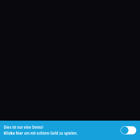
Dies ist nur eine Demo!
Klicke hier
um mit echtem Geld zu spielen.