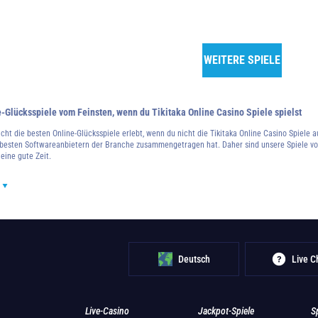
U
NEU
NEU
WEITERE SPIELE
1.112,05 €
e-Glücksspiele vom Feinsten, wenn du Tikitaka Online Casino Spiele spielst
cht die besten Online-Glücksspiele erlebt, wenn du nicht die Tikitaka Online Casino Spiele au
 besten Softwareanbietern der Branche zusammengetragen hat. Daher sind unsere Spiele von 
 eine gute Zeit.
erer Plattform Casino Spiele spielst, sicherst du dir außerdem einige der besten Boni der B
s-Spiele, Einzahlungsboni zur Erhöhung deiner Einzahlungen, Cashback und vieles mehr.
ch ein realistisches Glücksspiel wünschen, werden die Live Spiele im Casino von Tikitaka zu 
en Casino auf deinen Computer oder dein mobiles Gerät. Zögere also nicht, dich auf unsere
ino Spielen, die du online bei Tikitaka spielen kannst
Deutsch
Live C
ntschlossen, den Menschen, die auf unserer Plattform Casino Spiele spielen, ein angenehmes
kategorien, wie Kartenspiele, Slots und sogar Jackpot-Titel. Du kannst dir sicher sein, dass 
nsere Spiele von den besten Casinoanbietern.
Live-Casino
Jackpot-Spiele
S