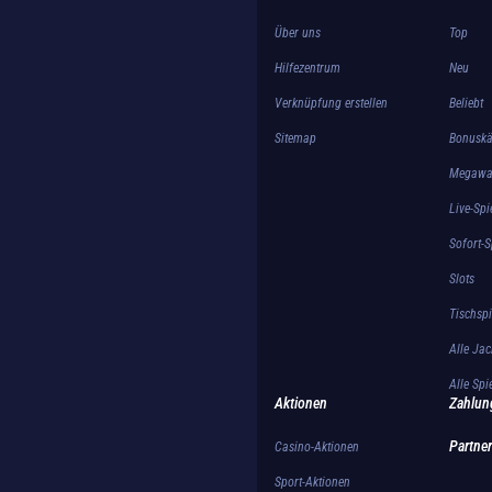
Im Folgenden fi
Über uns
Top
Slot-Spiele:
Nur
ist, wie Slots-
Hilfezentrum
Neu
Tikitaka seine 
Tischspiele:
Wir
Verknüpfung erstellen
Beliebt
dieser Spiele 
ausprobieren mö
Sitemap
Bonuskä
Megaways:
Wenn
kommt mit eine
Megawa
Bonus Kauf:
Das
ermöglicht es d
Live-Spi
Vorteil bieten,
Live Spiele:
Mit
Sofort-S
Poker und Live
Jackpots:
Wenn 
Slots
Spiele und mit 
Sofortspiele:
In
Tischspi
Games, Slingo u
Exklusiv:
Wir ha
Alle Jac
also ist es ein
Alle Spi
Echtgeld Onli
Aktionen
Zahlun
Um Casino Spiel
zu gewinnen, m
Partner
Casino-Aktionen
Wir haben aber 
Sport-Aktionen
verbunden ist. 