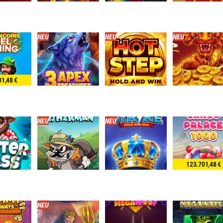
NEU
NEU
NEU
01,48 €
NEU
NEU
123.701,48 €
NEU