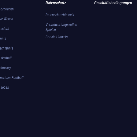
elen kannst:
Datenschutz
Geschäftsbedingungen
ortwetten
 die sowohl für Neulinge als auch für Veteranen geeignet
 Auszahlungen, so dass du eine große Auswahl hast. Da
Datenschutzhinweis
ve-Wetten
ccarat an. Du findest hier alle traditionellen Versionen
Verantwortungsvolles
ssball
en Varianten von renommierten Softwareanbietern
Spielen
Cookie-Hinweis
nnis
n Slot-Designs überhaupt werfen. Diese Art von Slots
e dich in Atem halten.
schtennis
 Bonus Kauf Feature wird das ganz einfach. Dieses Feature
Bei Tikitaka haben wir alle Casino Spiele, die diesen
sketball
du Live-Dealer-Spiele wie Live-Baccarat, Live-Craps, Live-
ishockey
e bieten eine viel höhere Auszahlung als normale Casino
merican Football
cht viel Zeit zum Spielen haben. Du findest hier Crash
seball
Exklusive Spiele von Tikitaka findest du nirgendwo sonst,
eld einsetzen. Das gilt auch bei Tikitaka, denn um echtes Geld
pielerlebnis, das mit den Casino Spielen auf dieser Plattform
ine spielen.