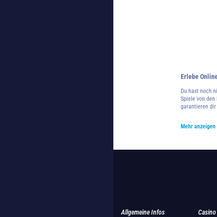
NEU
NE
Erlebe Onlin
Du hast noch ni
Spiele von den
garantieren dir
Wenn du auf uns
Mehr anzeigen
spannende Slot
Spieler, die si
aus einem echt
spielen.
Arten von Cas
Wir sind fest e
beliebten Spiel
wir beziehen u
Allgemeine Infos
Casino