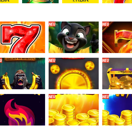
3,53 €
1.112,05 €
NEU
NEU
U
NEU
NEU
NEU
NEU