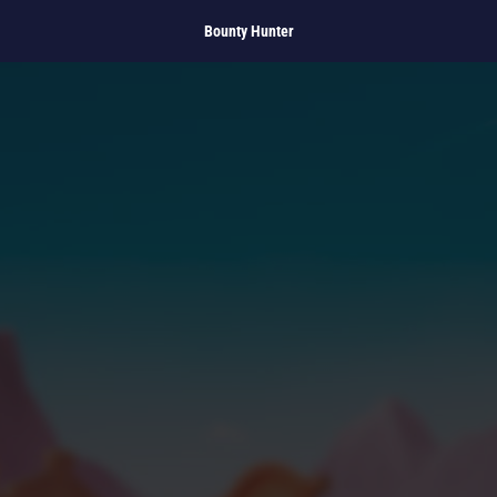
Bounty Hunter