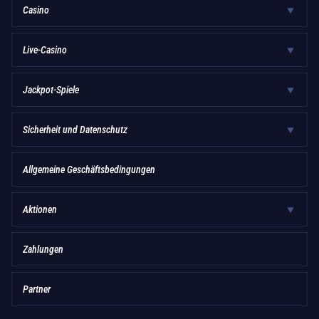
Casino
Live-Casino
Jackpot-Spiele
Sicherheit und Datenschutz
Allgemeine Geschäftsbedingungen
Aktionen
Zahlungen
Partner