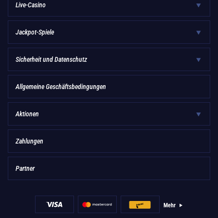
Live-Casino
Jackpot-Spiele
Sicherheit und Datenschutz
Allgemeine Geschäftsbedingungen
Aktionen
Zahlungen
Partner
Mehr