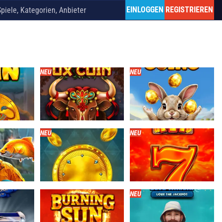
EINLOGGEN
REGISTRIEREN
Spiele, Kategorien, Anbieter
NEU
NEU
NEU
NEU
NEU