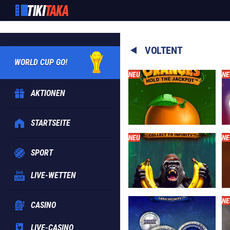
VOLTENT
WORLD CUP GO!
NEU
NE
AKTIONEN
STARTSEITE
NEU
NE
SPORT
LIVE-WETTEN
NE
CASINO
LIVE-CASINO