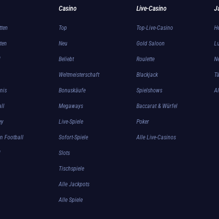
Casino
Live-Casino
J
tten
Top
Top-Live-Casino
He
ten
Neu
Gold Saloon
L
l
Beliebt
Roulette
N
Weltmeisterschaft
Blackjack
Tä
nis
Bonuskäufe
Spielshows
Al
ll
Megaways
Baccarat & Würfel
ey
Live-Spiele
Poker
n Football
Sofort-Spiele
Alle Live-Casinos
l
Slots
Tischspiele
Alle Jackpots
Alle Spiele