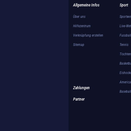
Allgemeine Infos
Sport
Über uns
Sportwe
Hilfezentrum
Live-Wet
Verknüpfung erstellen
Fussbal
Sitemap
Tennis
Tischten
Basketba
Eishock
America
Zahlungen
Basebal
Partner