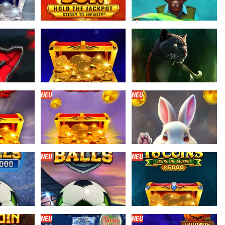
NEU
NEU
NEU
NEU
NEU
NEU