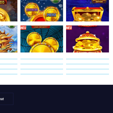
NEU
NEU
hat