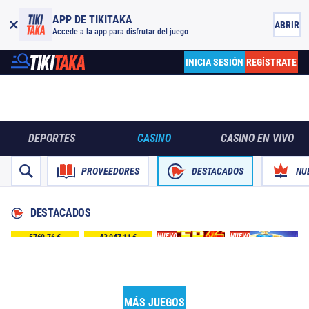
APP DE TIKITAKA
ABRIR
Accede a la app para disfrutar del juego
INICIA SESIÓN
REGÍSTRATE
DEPORTES
CASINO
CASINO EN VIVO
PROVEEDORES
DESTACADOS
NU
DESTACADOS
NUEVO
NUEVO
NUEVO
NUEVO
5769,76 €
43.047,11 €
NUEVO
NUEVO
NUEVO
NUEVO
5769,76 €
NUEVO
NUEVO
NUEVO
NUEVO
NUEVO
NUEVO
NUEVO
MÁS JUEGOS