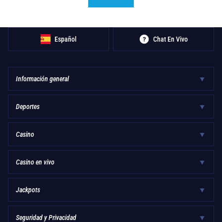
NUEVO
NUEVO
NUEVO
Español
Chat En Vivo
Información general
Deportes
Casino
Casino en vivo
Jackpots
Seguridad y Privacidad