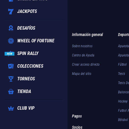
JACKPOTS
DESAFÍOS
Información general
Deport
WHEEL OF FORTUNE
Sobre nosotros
Apuesta
SPIN RALLY
NEW
Centro de Ayuda
Apuesta
Crear acceso directo
Fútbol
COLECCIONES
Mapa del sitio
Tenis
TORNEOS
Tenis D
TIENDA
Balonce
Hockey
CLUB VIP
Futbol 
Pagos
Béisbol
Socios