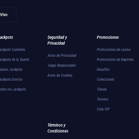
 Vivo
ackpots
Seguridad y
Promociones
Privacidad
ackpots Calientes
Promociones de casino
Aviso de Privacidad
ackpots de la Suerte
Promociones de Deportes
Juego Responsable
uevos Jackpots
Desafíos
Aviso de Cookies
ackpots Diarios
Colecciones
odos los Jackpots
Tienda
Torneos
Club VIP
Términos y
Condiciones