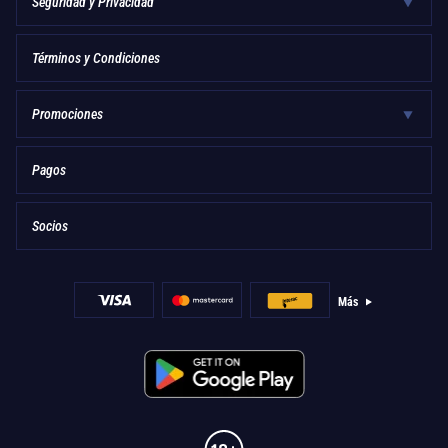
Seguridad y Privacidad
Términos y Condiciones
Promociones
Pagos
Socios
Más