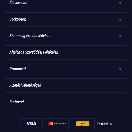
Élő kaszinó
Jackpotok
Biztonság és adatvédelem
Általános Szerződési Feltételek
Promóciók
Fizetési lehetőségek
Partnerek
További