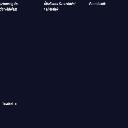
iztonság és
Általános Szerződési
Promóciók
datvédelem
Feltételek
További