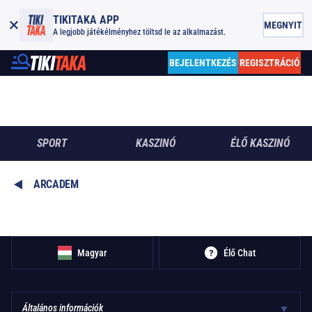
TIKITAKA APP
MEGNYIT
A legjobb játékélményhez töltsd le az alkalmazást.
BEJELENTKEZÉS
REGISZTRÁCIÓ
SPORT
KASZINÓ
ÉLŐ KASZINÓ
ARCADEM
Magyar
Élő Chat
Általános információk