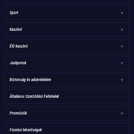
Sport
Kaszinó
Élő kaszinó
Jackpotok
Biztonság és adatvédelem
Általános Szerződési Feltételek
Promóciók
Fizetési lehetőségek