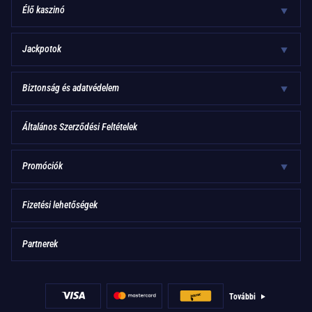
Élő kaszinó
Jackpotok
Biztonság és adatvédelem
Általános Szerződési Feltételek
Promóciók
Fizetési lehetőségek
Partnerek
További