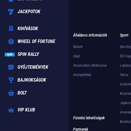
JACKPOTOK
KIHÍVÁSOK
Általános információk
Sport
WHEEL OF FORTUNE
Rólunk
Sportfo
SPIN RALLY
NEW
Súgó
Élő fog
Parancsikon létrehozása
Labdar
GYŰJTEMÉNYEK
Honlaptérkép
Tenisz
BAJNOKSÁGOK
Asztalit
BOLT
Kosárla
Jégkor
VIP KLUB
Amerika
Fizetési lehetőségek
Basebal
Partnerek