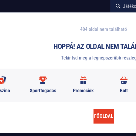
Játéko
404 oldal nem található
HOPPÁ! AZ OLDAL NEM TAL
Tekintsd meg a legnépszerűbb részleg
szinó
Sportfogadás
Promóciók
Bolt
FŐOLDAL