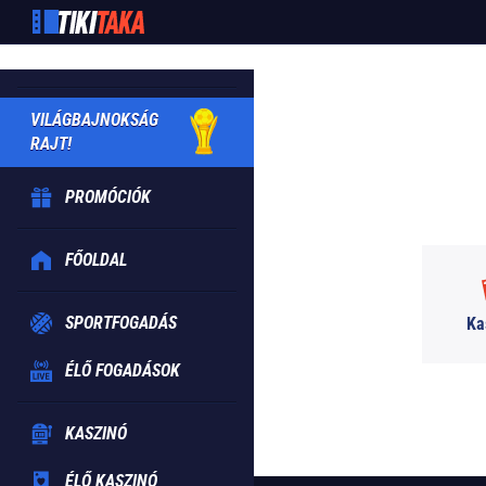
VILÁGBAJNOKSÁG
RAJT!
PROMÓCIÓK
FŐOLDAL
SPORTFOGADÁS
Ka
ÉLŐ FOGADÁSOK
KASZINÓ
ÉLŐ KASZINÓ