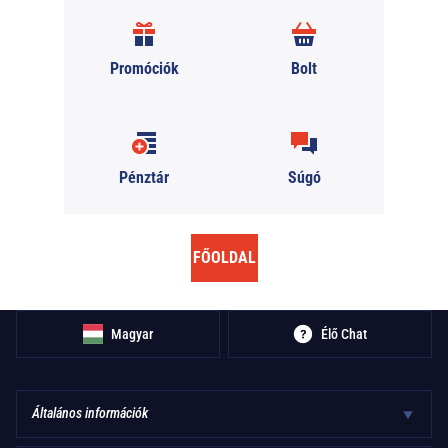
Promóciók
Bolt
Pénztár
Súgó
FŐOLDAL
Magyar
Élő Chat
Általános információk