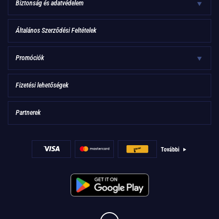
Biztonság és adatvédelem
Általános Szerződési Feltételek
Promóciók
Fizetési lehetőségek
Partnerek
További