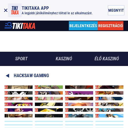
TIKITAKA APP
MEGNYIT
A legjobb játékélményhez töltsd le az alkalmazást.
BEJELENTKEZÉS
REGISZTRÁCIÓ
SPORT
KASZINÓ
ÉLŐ KASZINÓ
HACKSAW GAMING
ÚJ
ÚJ
ÚJ
ÚJ
ÚJ
ÚJ
ÚJ
ÚJ
ÚJ
ÚJ
ÚJ
ÚJ
ÚJ
ÚJ
ÚJ
ÚJ
ÚJ
ÚJ
ÚJ
ÚJ