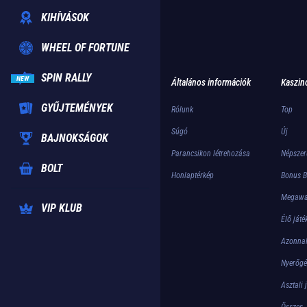
KIHÍVÁSOK
WHEEL OF FORTUNE
SPIN RALLY
NEW
Általános információk
Kaszin
GYŰJTEMÉNYEK
Rólunk
Top
Súgó
Új
BAJNOKSÁGOK
Parancsikon létrehozása
Népszer
BOLT
Honlaptérkép
Bonus B
Megawa
VIP KLUB
Élő játé
Azonnal
Nyerőgé
Asztali 