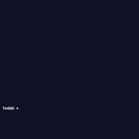
További