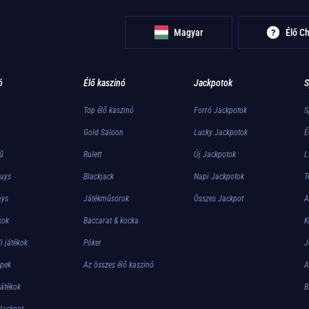
Magyar
Élő C
ó
Élő kaszinó
Jackpotok
S
Top élő kaszinó
Forró Jackpotok
S
Gold Saloon
Lucky Jackpotok
É
ű
Rulett
Új Jackpotok
L
uys
Blackjack
Napi Jackpotok
T
ys
Játékműsorok
Összes Jackpot
A
kok
Baccarat & kocka
K
i játékok
Póker
J
pek
Az összes élő kaszinó
A
játékok
B