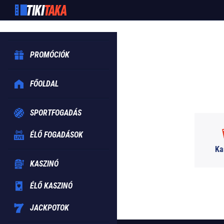
PROMÓCIÓK
FŐOLDAL
SPORTFOGADÁS
ÉLŐ FOGADÁSOK
Ka
KASZINÓ
ÉLŐ KASZINÓ
JACKPOTOK