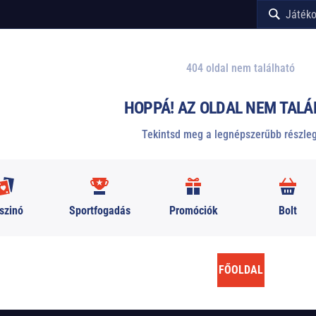
Játéko
404 oldal nem található
HOPPÁ! AZ OLDAL NEM TAL
Tekintsd meg a legnépszerűbb részleg
szinó
Sportfogadás
Promóciók
Bolt
FŐOLDAL