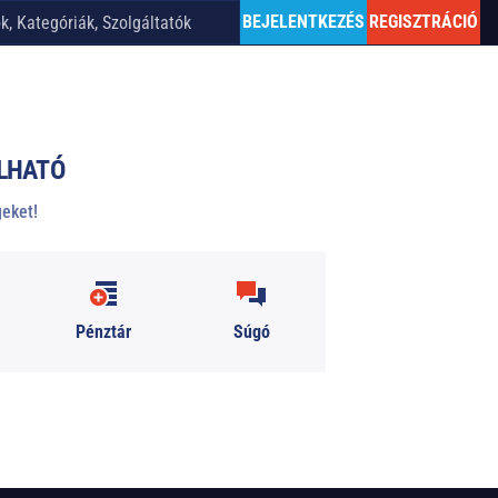
BEJELENTKEZÉS
REGISZTRÁCIÓ
k, Kategóriák, Szolgáltatók
ÁLHATÓ
eket!
Pénztár
Súgó