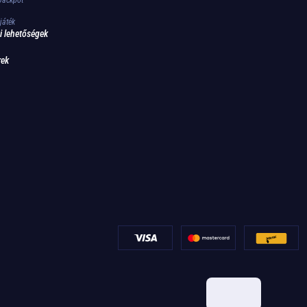
Jackpot
játék
i lehetőségek
rek