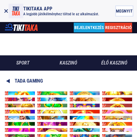
TIKITAKA APP
MEGNYIT
A legjobb játékélményhez töltsd le az alkalmazást.
BEJELENTKEZÉS
REGISZTRÁCIÓ
SPORT
KASZINÓ
ÉLŐ KASZINÓ
TADA GAMING
ÚJ
ÚJ
ÚJ
ÚJ
ÚJ
ÚJ
ÚJ
ÚJ
ÚJ
ÚJ
ÚJ
ÚJ
ÚJ
ÚJ
ÚJ
ÚJ
ÚJ
ÚJ
ÚJ
ÚJ
ÚJ
ÚJ
ÚJ
ÚJ
ÚJ
ÚJ
ÚJ
ÚJ
ÚJ
ÚJ
ÚJ